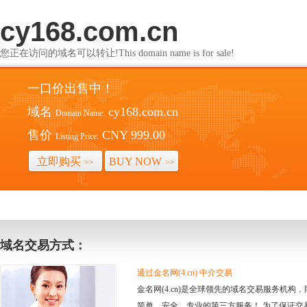
cy168.com.cn
您正在访问的域名可以转让!This domain name is for sale!
一口价出售中！
域名
cy168.com.cn
Domain Name:
售价
CNY 999.00
Listing Price:
立即购买
BUY NOW
>>
>>
域名交易方式：
通过金名网(4.cn) 中介交易
金名网(4.cn)是全球领先的域名交易服务机
简单、安全、专业的第三方服务！ 为了保证交