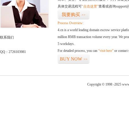
具体交易流程可
“点击这里”
查看或咨询support@
我要购买
>>
Process Overview:
4.cn is a world leading domain escrow service plat
million RMB transaction volume every year. We promi
联系我们
5 workdays.
For detailed process, you can
“visit here”
or contact
QQ：2726103981
BUY NOW
>>
Copyright © 1998 -2025 www.